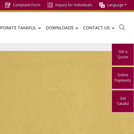
Complaint Form
Inquiry for Individuals
Language
PORATE TAKAFUL
DOWNLOADS
CONTACT US
Get a
Quote
Online
Payments
Get
Takaful