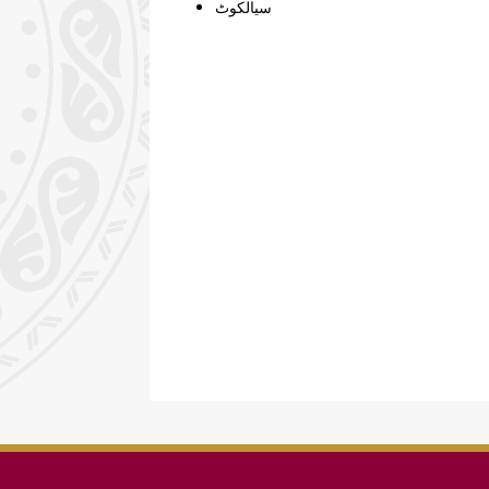
ﺳﻴﺎﻟﮑﻮٹ