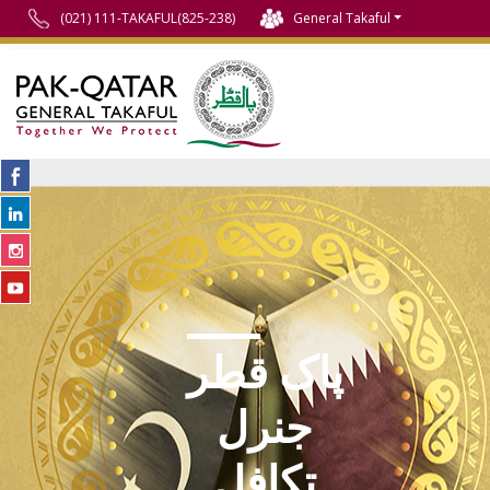
(021) 111-TAKAFUL(825-238)
General Takaful
پاک قطر
جنرل
تکافل