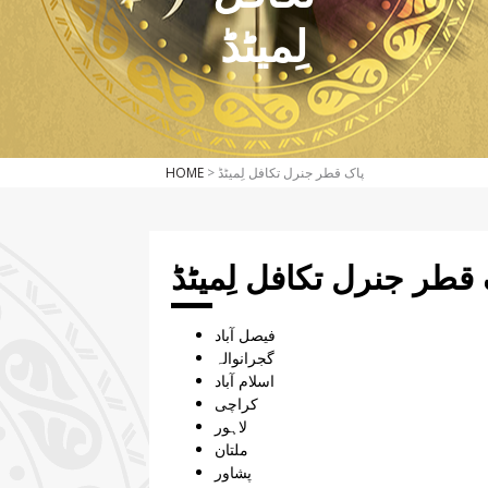
لِمیٹڈ
HOME
> پاک قطر جنرل تکافل لِمیٹڈ
 قطر جنرل تکافل لِمیٹڈ
ﻓﻴﺼﻞ ﺁﺑﺎد
ﮔﺠﺮاﻧﻮاﻟہ
اﺳﻼم ﺁﺑﺎد
ﮐﺮاﭼﯽ
ﻻﮨﻮر
ﻣﻠﺘﺎن
ﭘﺸﺎور